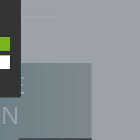
e
rte
t oder
n, zu
em
DE
EN
,
hen