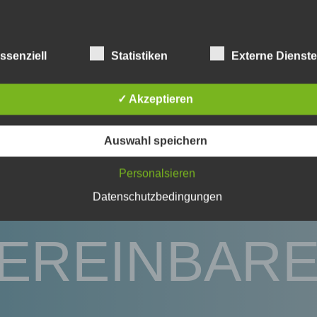
rsonenbezogene Daten
Größere Karte anzeigen
ssenziell
Statistiken
Externe Dienst
enbezogene Daten sind alle Informationen, die sich auf eine identifizie
dentifizierbare natürliche Person (im Folgenden „betroffene Person")
✓ Akzeptieren
en. Als identifizierbar wird eine natürliche Person angesehen, die direk
kt, insbesondere mittels Zuordnung zu einer Kennung wie einem Name
ENLOSE
 Kennnummer, zu Standortdaten, zu einer Online-Kennung oder zu ein
mehreren besonderen Merkmalen, die Ausdruck der physischen,
Auswahl speichern
logischen, genetischen, psychischen, wirtschaftlichen, kulturellen oder
en Identität dieser natürlichen Person sind, identifiziert werden kann.
ROBESTUN
Personalsieren
Datenschutzbedingungen
troffene Person
EREINBAR
fene Person ist jede identifizierte oder identifizierbare natürliche Person
personenbezogene Daten von dem für die Verarbeitung Verantwortlic
eitet werden.
rarbeitung