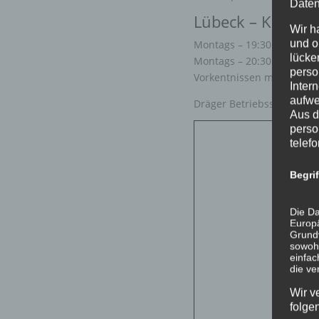
Daten
Lübeck – Karlsho
Wir h
und o
Montags – 19:30 Uhr – 20:
lücke
Montags – 20:30 Uhr – 21:
perso
Vorkentnissen möglich
Inter
aufwe
Dräger Betriebssport Tan
Aus d
perso
telef
Begri
Die Da
Europä
Grund
sowohl
einfac
die ve
Wir v
folge