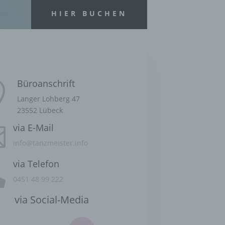
HIER BUCHEN
rte
, das
as
 oder
Büroanschrift

Langer Lohberg 47
23552 Lübeck
via E-Mail

info@tanzmeister.info
via Telefon

0451 48 99 222
ten,
 um
via Social-Media
 zu
er
ten,