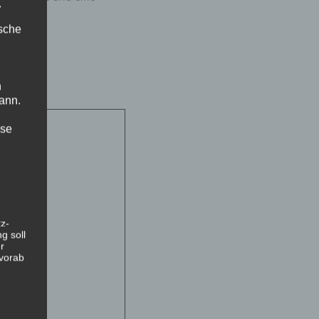
.
re.
ische
Uhr
n
.V.
ann.
ise
z-
g soll
r
 vorab