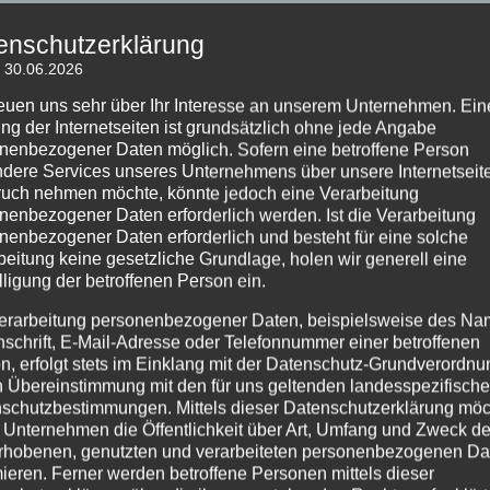
begleitet.
enschutzerklärung
Flexibler Einstieg jederzeit möglich
: 30.06.2026
zeit in die laufenden Kurse einsteigen. Wichtig ist nur eine
reuen uns sehr über Ihr Interesse an unserem Unternehmen. Ein
ng der Internetseiten ist grundsätzlich ohne jede Angabe
ontaktaufnahme, damit wir alles optimal vorbereiten könne
nenbezogener Daten möglich. Sofern eine betroffene Person
dere Services unseres Unternehmens über unsere Internetseite
s Hobby, zur Vorbereitung auf Events oder einfach aus Fr
uch nehmen möchte, könnte jedoch eine Verarbeitung
schen zusammen. Ich begleite dich Schritt für Schritt auf 
nenbezogener Daten erforderlich werden. Ist die Verarbeitung
nenbezogener Daten erforderlich und besteht für eine solche
Sicherheit, Ausdruck und Spaß auf der Tanzfläche.
beitung keine gesetzliche Grundlage, holen wir generell eine
lligung der betroffenen Person ein.
erarbeitung personenbezogener Daten, beispielsweise des Na
ag – Anfänger &
Kurs im Verein a
nschrift, E-Mail-Adresse oder Telefonnummer einer betroffenen
ne
n, erfolgt stets im Einklang mit der Datenschutz-Grundverordnu
Zusätzlich unterrichte ich im 
n Übereinstimmung mit den für uns geltenden landesspezifisch
se an, die perfekt auf dein
schutzbestimmungen. Mittels dieser Datenschutzerklärung mö
– Mittwoch von 18:00 bis 20:30
 Unternehmen die Öffentlichkeit über Art, Umfang und Zweck de
al ob du gerade erst startest
– Ort: Carl-Jacob-Burckhardt-G
rhobenen, genutzten und verarbeiteten personenbezogenen Da
tiefen möchtest – hier findest
mieren. Ferner werden betroffene Personen mittels dieser
g.
Hier erwartet dich eine motivi