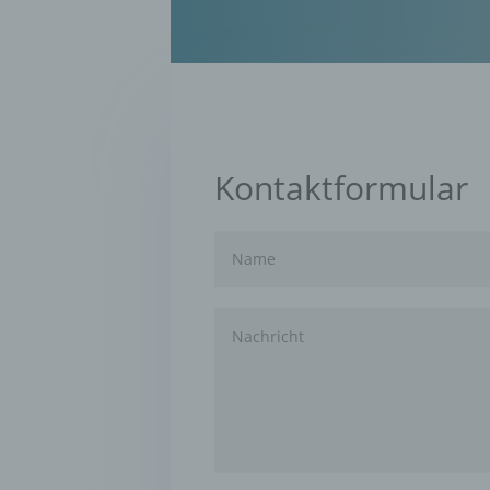
Verarb
Vorga
person
Ordnen
Abfrag
eine a
Einsch
Kontaktformular
d) Ei
Einsch
person
einzu
e) Pr
Profil
die d
bestim
bewert
Lage, 