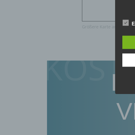
a) pe
E
Größere Karte anzeigen
Person
oder i
bezieh
indire
KOST
einer
oder 
physio
sozial
P
b) be
V
Betrof
deren 
verarb
c) Ve