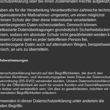
schutzerklärung über die ihnen zustehenden Rechte aufgeklärt
angenehme Trainingsatmosphä
f
aben als für die Verarbeitung Verantwortlicher zahlreiche techn
Lübeck – St. Lorenz – Nord
rganisatorische Maßnahmen umgesetzt, um einen möglichst
30 Uhr
nlosen Schutz der über diese Internetseite verarbeiteten
30 Uhr – mit nur leichten
Mittwochs – 20:30 Uhr – 21:45 
nenbezogenen Daten sicherzustellen. Dennoch können
netbasierte Datenübertragungen grundsätzlich Sicherheitslücke
Veranstalter Hobby-Tanzsport e
isen, sodass ein absoluter Schutz nicht gewährleistet werden k
zen
iesem Grund steht es jeder betroffenen Person frei,
nenbezogene Daten auch auf alternativen Wegen, beispielswe
onisch, an uns zu übermitteln.
ffsbestimmungen
tenschutzerklärung beruht auf den Begrifflichkeiten, die durch den
ischen Richtlinien- und Verordnungsgeber beim Erlass der Datenschut
verordnung (DS-GVO) verwendet wurden. Unsere Datenschutzerklärun
 für die Öffentlichkeit als auch für unsere Kunden und Geschäftspartne
h lesbar und verständlich sein. Um dies zu gewährleisten, möchten wir
rwendeten Begrifflichkeiten erläutern.
erwenden in dieser Datenschutzerklärung unter anderem die
nden Begriffe: